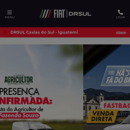
Ativar a compatibilidade com o leitor de tela
MENU
LIGAR
DRSUL Caxias do Sul - Iguatemi
Alterar