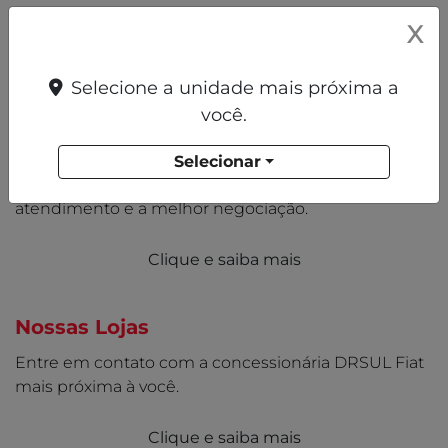
X
CONHEÇA A DRSUL FIAT
Selecione a unidade mais próxima a
você.
Quem Somos
A DRSUL Fiat é uma concessionária do Grupo
Selecionar
DRSUL com lojas que oferecem qualidade no
atendimento e a melhor negociação.
Clique e saiba mais
Nossas Lojas
Entre em contato com a concessionária DRSUL Fiat
mais próxima à você.
Clique e saiba mais