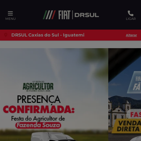
Ativar a compatibilidade com o leitor de tela
MENU
LIGAR
DRSUL Caxias do Sul - Iguatemi
Alterar