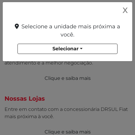
X
CONHEÇA A DRSUL FIAT
Selecione a unidade mais próxima a
você.
Quem Somos
A DRSUL Fiat é uma concessionária do Grupo
Selecionar
DRSUL com lojas que oferecem qualidade no
atendimento e a melhor negociação.
Clique e saiba mais
Nossas Lojas
Entre em contato com a concessionária DRSUL Fiat
mais próxima à você.
Clique e saiba mais