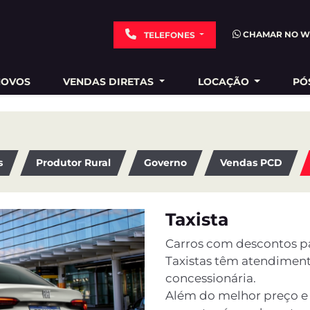
CHAMAR NO W
TELEFONES
NOVOS
VENDAS DIRETAS
LOCAÇÃO
PÓ
s
Produtor Rural
Governo
Vendas PCD
Taxista
Carros com descontos pa
Taxistas têm atendiment
concessionária.
Além do melhor preço e 