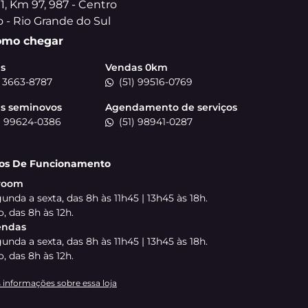
receber comunicações da concessionária.
ENTRAR EM CONTATO
CONHEÇA O GRUPO DRSUL
Com mais de 40 lojas e
país, o Grupo DRSUL é r
Brasil, unindo confia
atendimento. São milha
nossa paixão em atende
Grande do Sul, seguim
entregar mobilidade c