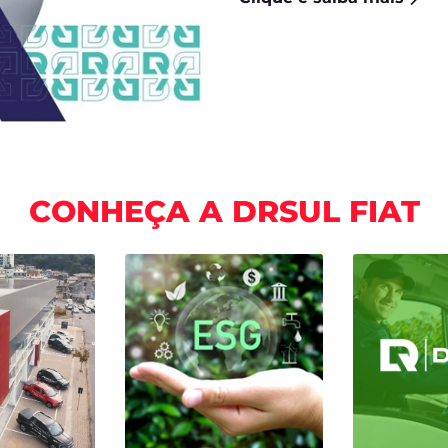
FASTBACK HYBRID
MOBI
PULSE
FASTBACK