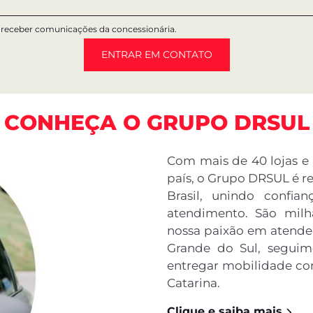
LINHA FIAT
os
Pick-up
SUV
Sedan
Fur