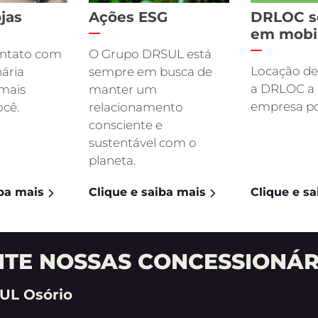
NOVA FIORINO
SCUDO
FALE CONOSCO
ções, por favor, preencha o formulário abaixo que entrar