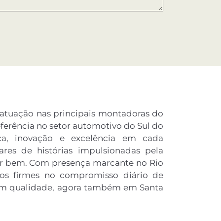
gão
Hatch