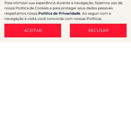
Para otimizar sua experiência durante a navegação, fazemos uso de
nossa Política de Cookies e para proteger seus dados pessoais
respeitamos nossa
Política de Privacidade
. Ao seguir com a
Desacelere. Seu bem maior é a vida.
navegação e visita você concorda com nossas Políticas.
ACEITAR
RECUSAR
Desenvolvido pela DEALERSPACE ® Direitos Reservados.