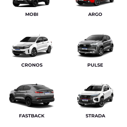
Empreendedorismo, inovação e objetividade
integram a trajetória do Grupo Ferrosul.
Clique e saiba mais
VISITE NOSSAS
CONCESSIONÁRIAS
Selecionar uma loja
DRSUL Torres
Av. Castelo Branco, 1650 -
Torres - Rio Grande do Sul