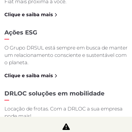
Taxista
Autoescola
Locação
DRLOC
Pós-Vendas
Agendamento
Revisão
Funilaria e Pintura
Recall
Seguro
Peças
Contato
Fale conosco
Quem Somos
Trabalhe Conosco
Agende um test-drive
Política de Privacidade