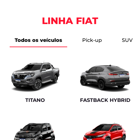
Ações ESG
O Grupo DRSUL está sempre em busca de manter
um relacionamento consciente e sustentável com
o planeta.
Clique e saiba mais
DRLOC soluções em mobilidade
Locação de frotas. Com a DRLOC a sua empresa
pode mais!
Clique e saiba mais
Ferrosul Grupo Econômico