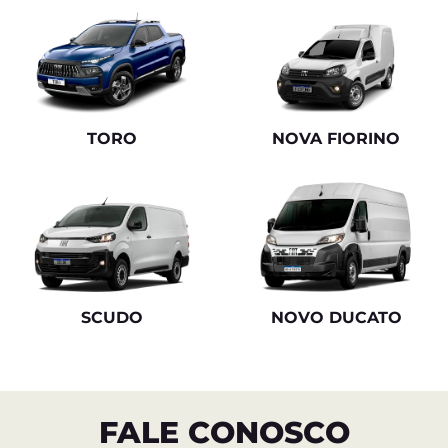
Como chegar
Vendas
(51) 3626-9600
Vendas 0km
(51) 99516-0769
Vendas seminovos
(54) 99624-0386
Agendamento de serviços
(51) 98941-0287
Horários De Funcionamento
Geral
Segunda a sexta, das 8h às 18h.
Sábado, 8h às 12h.
Pós-vendas
De segunda a sexta, das 8h às 11h45 | 13h45 às 18h.
Sábado, das 8h às 12h.