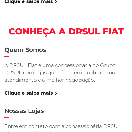
Fastback Hybrid
Pulse
Fastback
Cronos
Nova Fiorino
Scudo
Novo Ducato
Mobi
Argo
Comparativo
Seminovos
Vendas Diretas
Fiat Professional
Pequenas empresas
Produtor Rural
Governo
Vendas PCD