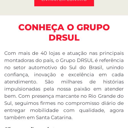
DFSUL VEICULOS E SERVICOS LTDA.
CNPJ: 07.689.941/0008-08
Novos
Titano
Strada
Toro